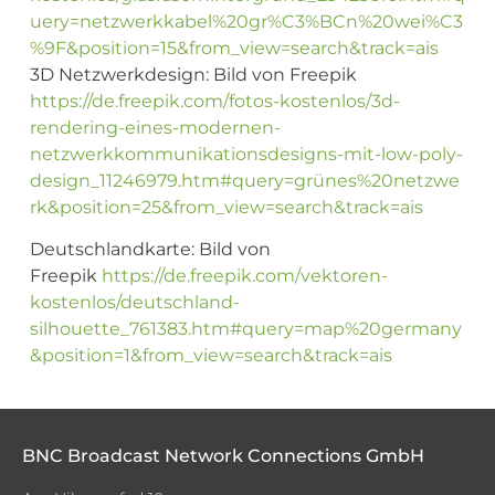
uery=netzwerkkabel%20gr%C3%BCn%20wei%C3
%9F&position=15&from_view=search&track=ais
3D Netzwerkdesign: Bild von Freepik
https://de.freepik.com/fotos-kostenlos/3d-
rendering-eines-modernen-
netzwerkkommunikationsdesigns-mit-low-poly-
design_11246979.htm#query=grünes%20netzwe
rk&position=25&from_view=search&track=ais
Deutschlandkarte: Bild von
Freepik
https://de.freepik.com/vektoren-
kostenlos/deutschland-
silhouette_761383.htm#query=map%20germany
&position=1&from_view=search&track=ais
BNC Broadcast Network Connections GmbH